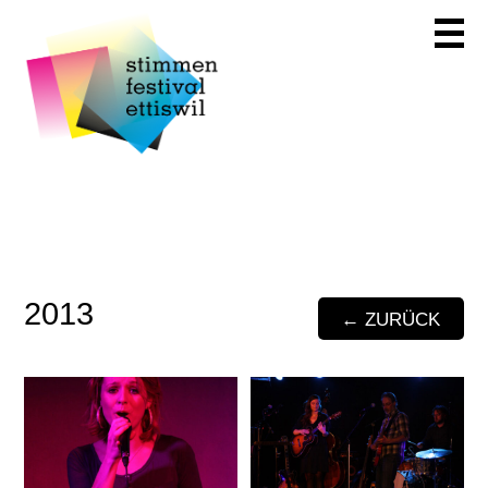
2013
← ZURÜCK